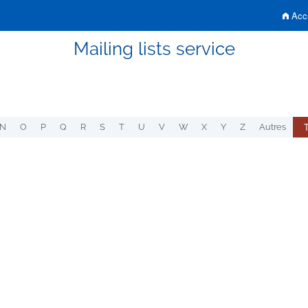
Accu
Mailing lists service
N
O
P
Q
R
S
T
U
V
W
X
Y
Z
Autres