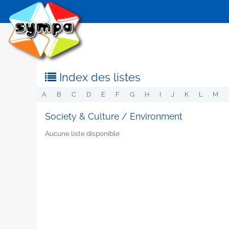
Index des listes
A
B
C
D
E
F
G
H
I
J
K
L
M
Society & Culture / Environment
Aucune liste disponible